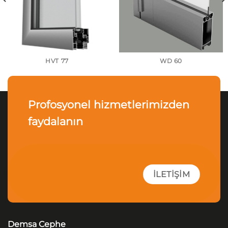
HVT 77
WD 60
Profosyonel hizmetlerimizden
faydalanın
İLETIŞIM
Demsa Cephe