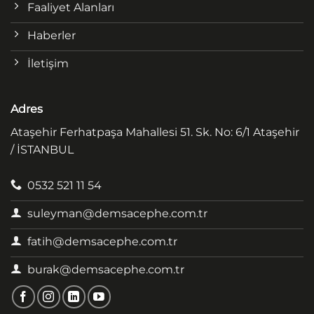
Faaliyet Alanları
Haberler
İletişim
Adres
Ataşehir Ferhatpaşa Mahallesi 51. Sk. No: 6/1 Ataşehir
/ İSTANBUL
0532 521 11 54
suleyman@demsacephe.com.tr
fatih@demsacephe.com.tr
burak@demsacephe.com.tr