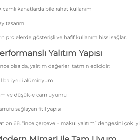
 camlı kanatlarda bile rahat kullanım
ay tasarımı
 projelerde gösterişli ve hafif kullanım hissi sağlar.
Performanslı Yalıtım Yapısı
 ince olsa da, yalıtım değerleri tatmin edicidir:
l bariyerli alüminyum
cam ve düşük-e cam uyumu
sarrufu sağlayan fitil yapısı
tion 68, “ince çerçeve + makul yalıtım” dengesini çok iyi 
Modern Mimari ile Tam Uyum