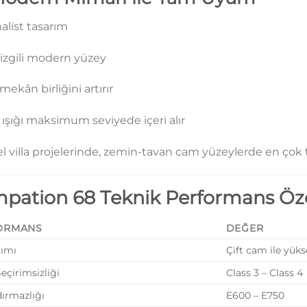
alist tasarım
çizgili modern yüzey
 mekân birliğini artırır
ışığı maksimum seviyede içeri alır
 villa projelerinde, zemin-tavan cam yüzeylerde en çok t
mpation 68 Teknik Performans Özel
ORMANS
DEĞER
tımı
Çift cam ile yük
eçirimsizliği
Class 3 – Class 4
dırmazlığı
E600 – E750