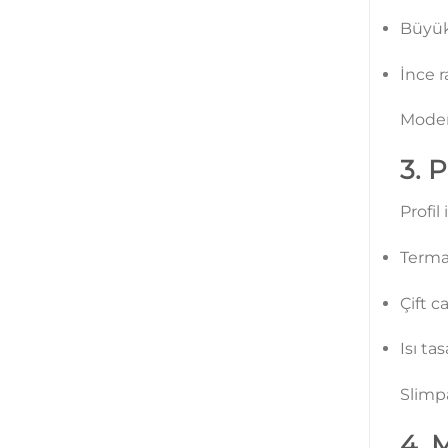
Büyük
İnce r
Modern
3. 
Profil
Terma
Çift 
Isı ta
Slimpa
4. 