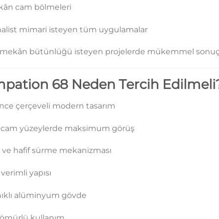
kân cam bölmeleri
alist mimari isteyen tüm uygulamalar
ş mekân bütünlüğü isteyen projelerde mükemmel sonuç 
mpation 68 Neden Tercih Edilmeli
 ince çerçeveli modern tasarım
 cam yüzeylerde maksimum görüş
z ve hafif sürme mekanizması
 verimli yapısı
ıklı alüminyum gövde
ömürlü kullanım