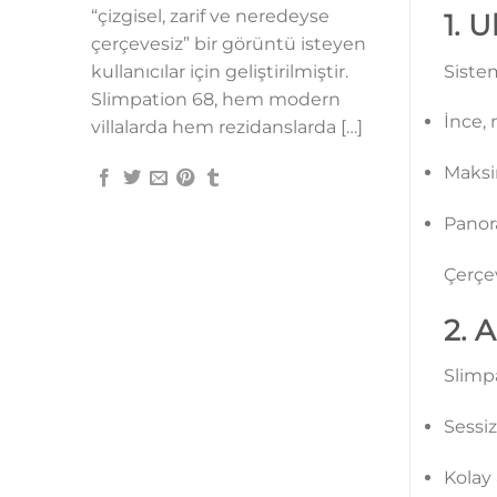
“çizgisel, zarif ve neredeyse
1. 
çerçevesiz” bir görüntü isteyen
Sistem
kullanıcılar için geliştirilmiştir.
Slimpation 68, hem modern
İnce, 
villalarda hem rezidanslarda […]
Maksi
Panor
Çerçe
2. 
Slimp
Sessi
Kolay