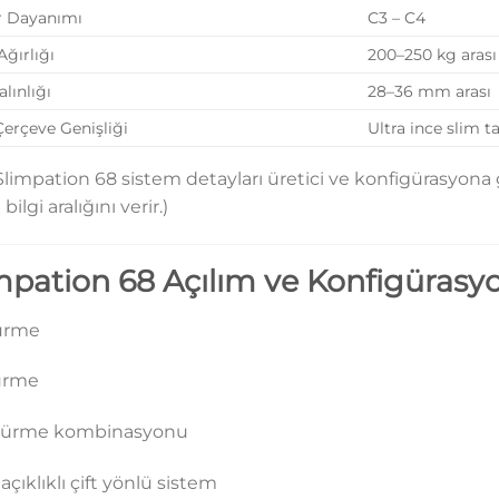
r Dayanımı
C3 – C4
ğırlığı
200–250 kg arası
lınlığı
28–36 mm arası
Çerçeve Genişliği
Ultra ince slim t
Slimpation 68 sistem detayları üretici ve konfigürasyona 
ilgi aralığını verir.)
mpation 68 Açılım ve Konfigürasyo
ürme
sürme
 sürme kombinasyonu
açıklıklı çift yönlü sistem