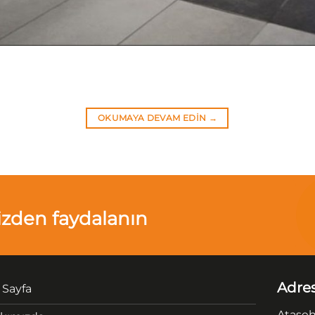
OKUMAYA DEVAM EDIN
→
izden faydalanın
Adre
 Sayfa
Ataşehi