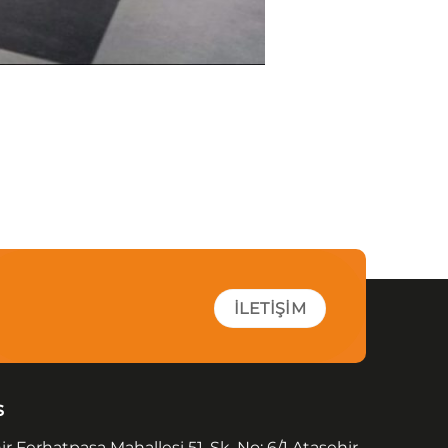
İLETIŞIM
s
r Ferhatpaşa Mahallesi 51. Sk. No: 6/1 Ataşehir