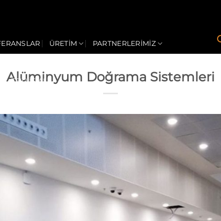
FERANSLAR
ÜRETIM
PARTNERLERİMİZ
Alüminyum Doğrama Sistemleri
M
TEKLİF AL