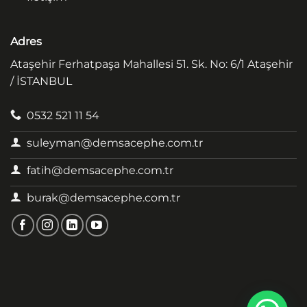
Adres
Ataşehir Ferhatpaşa Mahallesi 51. Sk. No: 6/1 Ataşehir
/ İSTANBUL
0532 521 11 54
suleyman@demsacephe.com.tr
fatih@demsacephe.com.tr
burak@demsacephe.com.tr