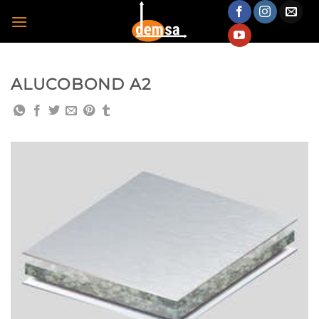
İçeriğe
atla
ALUCOBOND A2